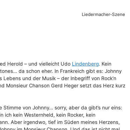
Liedermacher-Szene
ed Herold – und vielleicht Udo
Lindenberg
. Kein
Stones… da schon eher. In Frankreich gibt es: Johnny
s Lebens und der Musik – der Inbegriff von Rock’n
– und Monsieur Chanson Gerd Heger setzt das Herz kurz
die Stimme von Johnny… sorry, aber da gibt’s nur eins:
n ich kein Westernheld, kein Rocker, kein
iomann. Aber irgendwo, tief im Süden meines Herzens,
Johnny im Monsieur Chanson. Und das ist nicht mal