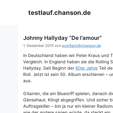
Zum
Inhalt
testlauf.chanson.de
springen
Johnny Hallyday “De l’amour”
1. Dezember 2015
von
postfach@chanson.de
In Deutschland haben wir Peter Kraus und T
Vergleich. In England haben sie die Rolling 
Hallyday. Seit Beginn der
60er Jahre
Teil de
Roll. Jetzt ist sein 50. Album erschienen 
aus.
Gitarren, die ein Bluesriff spielen, danach 
Gänsehaut. Klingt abgegriffen. Und sicher bi
Auftragskiller – bin ja nur ein kleiner Rad
wie der andere sagen würde, da steckt ein 