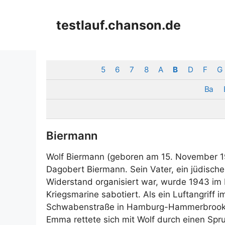
Zum
Inhalt
testlauf.chanson.de
springen
5
6
7
8
A
B
D
F
G
Ba
Biermann
Wolf Biermann (geboren am 15. November 1
Dagobert Biermann. Sein Vater, ein jüdisch
Widerstand organisiert war, wurde 1943 im 
Kriegsmarine sabotiert. Als ein Luftangriff 
Schwabenstraße in Hamburg-Hammerbrook, in
Emma rettete sich mit Wolf durch einen Spr