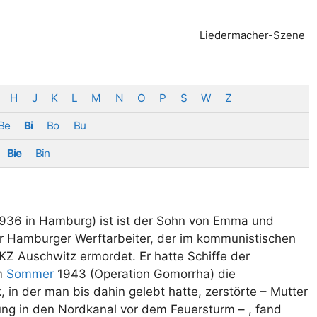
Liedermacher-Szene
H
J
K
L
M
N
O
P
S
W
Z
Be
Bi
Bo
Bu
Bie
Bin
936 in Hamburg) ist ist der Sohn von Emma und
er Hamburger Werftarbeiter, der im kommunistischen
KZ Auschwitz ermordet. Er hatte Schiffe der
im
Sommer
1943 (Operation Gomorrha) die
 der man bis dahin gelebt hatte, zerstörte – Mutter
ung in den Nordkanal vor dem Feuersturm – , fand