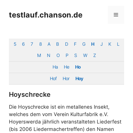
Zum
Inhalt
testlauf.chanson.de
Menü
springen
5
6
7
8
A
B
D
F
G
H
J
K
L
M
N
O
P
S
W
Z
Ha
He
Ho
Hof
Hor
Hoy
Hoyschrecke
Die Hoyschrecke ist ein metallenes Insekt,
welches dem vom Verein Kulturfabrik e.V.
Hoyerswerda jährlich veranstalteten Liederfest
(bis 2006 Liedermachertreffen) den Namen