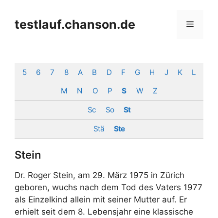
Zum
Inhalt
testlauf.chanson.de
Menü
springen
5
6
7
8
A
B
D
F
G
H
J
K
L
M
N
O
P
S
W
Z
Sc
So
St
Stä
Ste
Stein
Dr. Roger Stein, am 29. März 1975 in Zürich
geboren, wuchs nach dem Tod des Vaters 1977
als Einzelkind allein mit seiner Mutter auf. Er
erhielt seit dem 8. Lebensjahr eine klassische