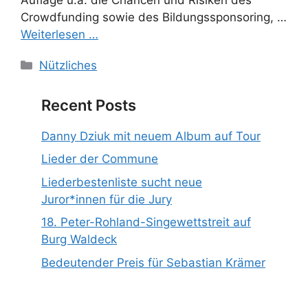
Crowdfunding sowie des Bildungssponsoring, …
Weiterlesen …
Kategorien
Nützliches
Recent Posts
Danny Dziuk mit neuem Album auf Tour
Lieder der Commune
Liederbestenliste sucht neue
Juror*innen für die Jury
18. Peter-Rohland-Singewettstreit auf
Burg Waldeck
Bedeutender Preis für Sebastian Krämer